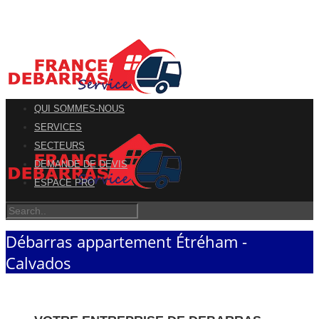
QUI SOMMES-NOUS
SERVICES
SECTEURS
DEMANDE DE DEVIS
ESPACE PRO
Débarras appartement Étréham -
Calvados