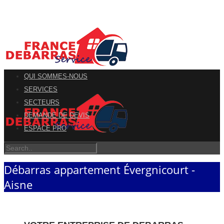
QUI SOMMES-NOUS
SERVICES
SECTEURS
DEMANDE DE DEVIS
ESPACE PRO
Débarras appartement Évergnicourt -
Aisne