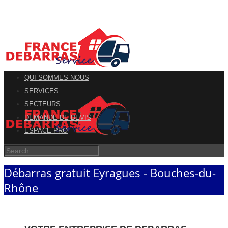
QUI SOMMES-NOUS
SERVICES
SECTEURS
DEMANDE DE DEVIS
ESPACE PRO
Débarras gratuit Eyragues - Bouches-du-
Rhône