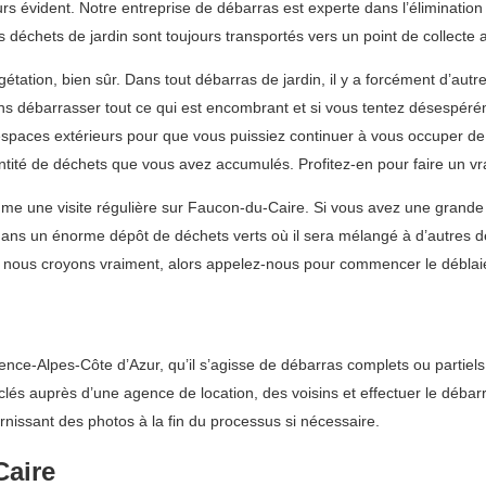
rs évident. Notre entreprise de débarras est experte dans l’éliminatio
déchets de jardin sont toujours transportés vers un point de collecte
tion, bien sûr. Dans tout débarras de jardin, il y a forcément d’autres
ns débarrasser tout ce qui est encombrant et si vous tentez désespérém
paces extérieurs pour que vous puissiez continuer à vous occuper de
tité de déchets que vous avez accumulés. Profitez-en pour faire un vrai 
e une visite régulière sur Faucon-du-Caire. Si vous avez une grande
dans un énorme dépôt de déchets verts où il sera mélangé à d’autres d
e nous croyons vraiment, alors appelez-nous pour commencer le déblaie
nce-Alpes-Côte d’Azur, qu’il s’agisse de débarras complets ou partiel
 clés auprès d’une agence de location, des voisins et effectuer le déb
rnissant des photos à la fin du processus si nécessaire.
Caire