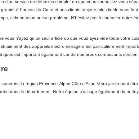
n d’un service de débarras complet ou que vous souhaitiez vous sépa
renier à Faucon-du-Caire et nos clients toujours plus fidèle nous font
temps, cela ne pose aucun problème. N’hésitez pas à contacter notre é
e vous n’ayez qu’un seul article ou que vous ayez vidé toute votre cui
Le déblaiement des appareils électroménagers est particulièrement import
ctriques est important également car de nombreux composants contien
ire
ouvrons la région Provence-Alpes-Côte d’Azur. Votre jardin peut être t
e jardin dans le département. Notre équipe s’occupe également du net