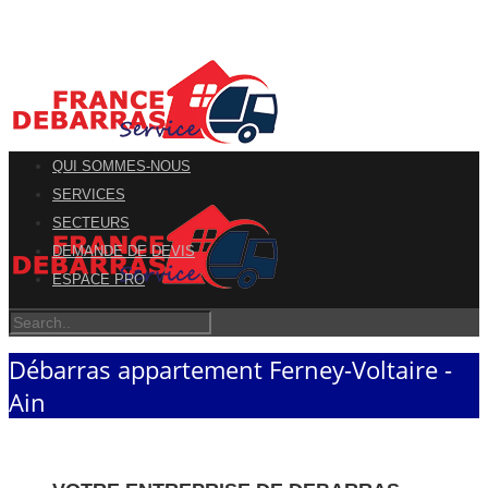
QUI SOMMES-NOUS
SERVICES
SECTEURS
DEMANDE DE DEVIS
ESPACE PRO
Débarras appartement Ferney-Voltaire -
Ain