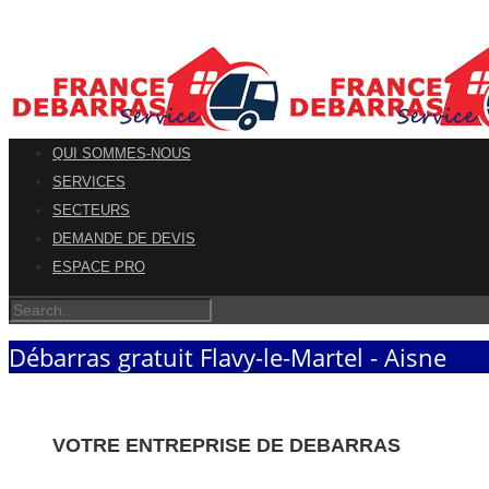
QUI SOMMES-NOUS
SERVICES
SECTEURS
DEMANDE DE DEVIS
ESPACE PRO
Débarras gratuit Flavy-le-Martel - Aisne
VOTRE ENTREPRISE DE DEBARRAS