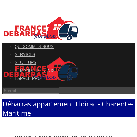
QUI SOMMES-NOUS
SERVICES
SECTEURS
DEMANDE DE DEVIS
ESPACE PRO
Débarras appartement Floirac - Charente-
Maritime