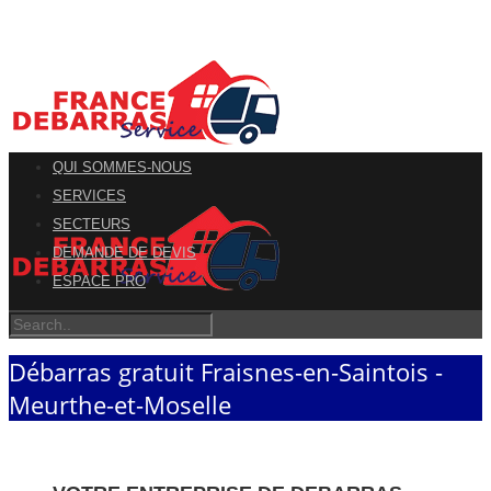
QUI SOMMES-NOUS
SERVICES
SECTEURS
DEMANDE DE DEVIS
ESPACE PRO
Débarras gratuit Fraisnes-en-Saintois -
Meurthe-et-Moselle