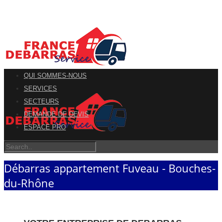
QUI SOMMES-NOUS
SERVICES
SECTEURS
DEMANDE DE DEVIS
ESPACE PRO
Débarras appartement Fuveau - Bouches-
du-Rhône