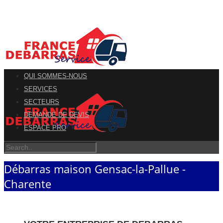
QUI SOMMES-NOUS
SERVICES
SECTEURS
DEMANDE DE DEVIS
ESPACE PRO
Débarras maison Gensac-la-Pallue -
Charente