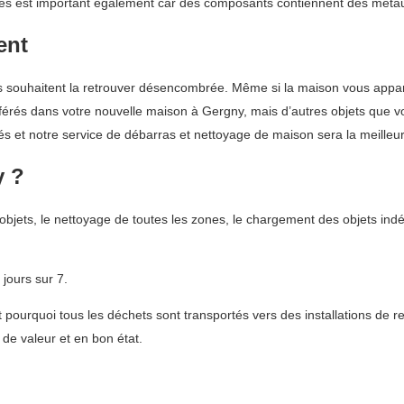
ues est important également car des composants contiennent des métau
ent
souhaitent la retrouver désencombrée. Même si la maison vous apparti
nsférés dans votre nouvelle maison à Gergny, mais d’autres objets que 
nés et notre service de débarras et nettoyage de maison sera la meilleur
y ?
bjets, le nettoyage de toutes les zones, le chargement des objets ind
jours sur 7.
ourquoi tous les déchets sont transportés vers des installations de re
 de valeur et en bon état.