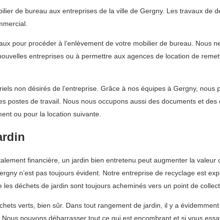
ier de bureau aux entreprises de la ville de Gergny. Les travaux de d
mmercial.
eaux pour procéder à l’enlèvement de votre mobilier de bureau. Nous 
e nouvelles entreprises ou à permettre aux agences de location de remet
ls non désirés de l’entreprise. Grâce à nos équipes à Gergny, nous po
les postes de travail. Nous nous occupons aussi des documents et des
ent ou pour la location suivante.
ardin
otalement financière, un jardin bien entretenu peut augmenter la valeur 
rgny n’est pas toujours évident. Notre entreprise de recyclage est exp
 les déchets de jardin sont toujours acheminés vers un point de collec
ts verts, bien sûr. Dans tout rangement de jardin, il y a évidemment d’
i. Nous pouvons débarrasser tout ce qui est encombrant et si vous ess