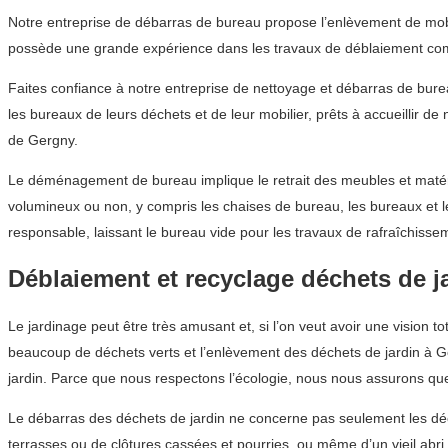
Notre entreprise de débarras de bureau propose l’enlèvement de mobil
possède une grande expérience dans les travaux de déblaiement co
Faites confiance à notre entreprise de nettoyage et débarras de bur
les bureaux de leurs déchets et de leur mobilier, prêts à accueillir d
de Gergny.
Le déménagement de bureau implique le retrait des meubles et matérie
volumineux ou non, y compris les chaises de bureau, les bureaux et 
responsable, laissant le bureau vide pour les travaux de rafraîchissem
Déblaiement et recyclage déchets de j
Le jardinage peut être très amusant et, si l’on veut avoir une vision t
beaucoup de déchets verts et l’enlèvement des déchets de jardin à Ge
jardin. Parce que nous respectons l’écologie, nous nous assurons que
Le débarras des déchets de jardin ne concerne pas seulement les déche
terrasses ou de clôtures cassées et pourries, ou même d’un vieil abr