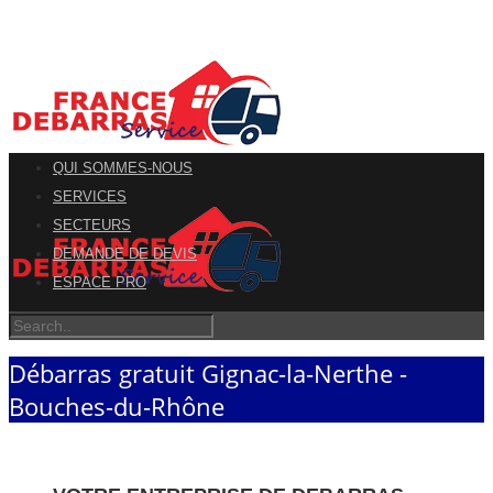
QUI SOMMES-NOUS
SERVICES
SECTEURS
DEMANDE DE DEVIS
ESPACE PRO
Débarras gratuit Gignac-la-Nerthe -
Bouches-du-Rhône