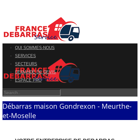
QUI SOMMES-NOUS
SERVICES
SECTEURS
DEMANDE DE DEVIS
ESPACE PRO
Débarras maison Gondrexon - Meurthe-
et-Moselle