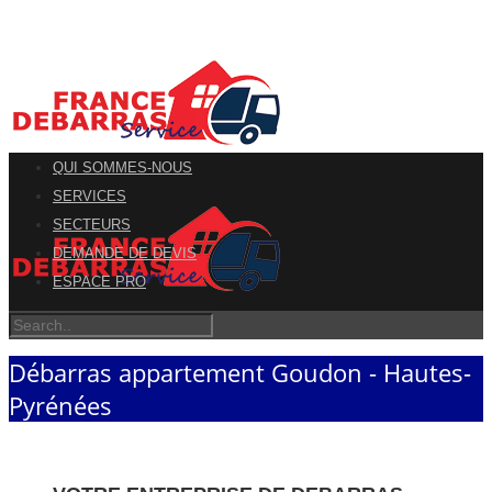
QUI SOMMES-NOUS
SERVICES
SECTEURS
DEMANDE DE DEVIS
ESPACE PRO
Débarras appartement Goudon - Hautes-
Pyrénées