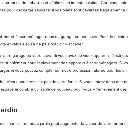
’entreprise de débarras et vérifiez son immatriculation. Certaines en
es pour décharge sauvage si vos biens sont déversés illégalement à G
 mobilier et électroménager dans un garage ou une cave. Pots de peint
vite envahis jusqu’à ne plus pouvoir y accéder.
votre garage ou votre cave. Si vous avez de vieux appareils électriq
 de supplément pour l’enlèvement des appareils électroménagers. Si vo
rger et vous pouvez compter sur notre professionnalisme pour les éli
re, c’est quand ce n’est pas de votre faute. Si vous entrez dans une n
un espace encombré utilisable de nouveau pour vous – l’enlèvement des
jardin
pect financier, un beau jardin peut augmenter la valeur de votre proprié