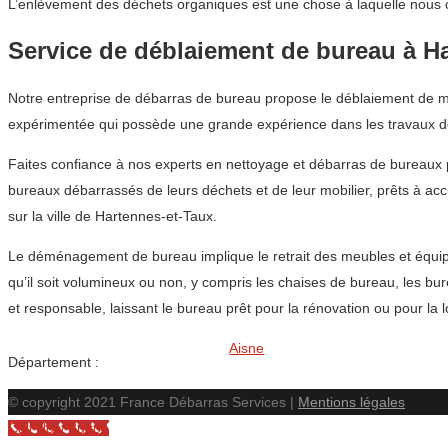
L’enlèvement des déchets organiques est une chose à laquelle nous c
Service de déblaiement de bureau à H
Notre entreprise de débarras de bureau propose le déblaiement de me
expérimentée qui possède une grande expérience dans les travaux 
Faites confiance à nos experts en nettoyage et débarras de bureaux 
bureaux débarrassés de leurs déchets et de leur mobilier, prêts à acc
sur la ville de Hartennes-et-Taux.
Le déménagement de bureau implique le retrait des meubles et équip
qu’il soit volumineux ou non, y compris les chaises de bureau, les b
et responsable, laissant le bureau prêt pour la rénovation ou pour la l
Aisne
Département :
© copyright 2021 France Débarras Services |
Mentions légales
Call Now Button