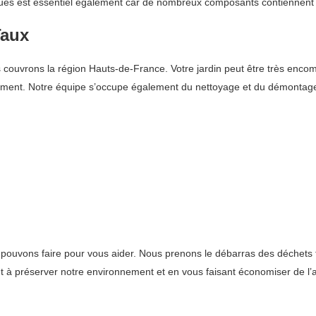
riques est essentiel également car de nombreux composants contiennent
Taux
uvrons la région Hauts-de-France. Votre jardin peut être très encombré 
ement. Notre équipe s’occupe également du nettoyage et du démontag
 pouvons faire pour vous aider. Nous prenons le débarras des déchets 
nt à préserver notre environnement et en vous faisant économiser de l’