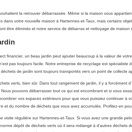
ouhaitent la retrouver débarrassée. Même si la maison vous appartient
s dans votre nouvelle maison à Hartennes-et-Taux, mais certains objet
ont être éliminés et notre service de débarras et nettoyage de maison s
ardin
pect financier, un beau jardin peut ajouter beaucoup à la valeur de votr
’est pas toujours facile. Notre entreprise de recyclage est spécialiste 
déchets de jardin sont toujours transportés vers un point de collecte 
ts verts, bien sûr. Dans tout rangement de jardin, il y a forcément d’a
i. Nous pouvons débarrasser tout ce qui est encombrant et si vous ess
combrer vos espaces extérieurs pour que vous puissiez continuer à vo
e et du nombre de déchets que vous avez accumulés. Profitez-en pour fa
 visite régulière sur Hartennes-et-Taux. Si vous avez une grande pel
norme dépôt de déchets verts où il sera mélangé à d’autres déchets de 