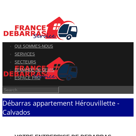
QUI SOMMES-NOUS
SERVICES
SECTEURS
DEMANDE DE DEVIS
ESPACE PRO
Débarras appartement Hérouvillette -
Calvados