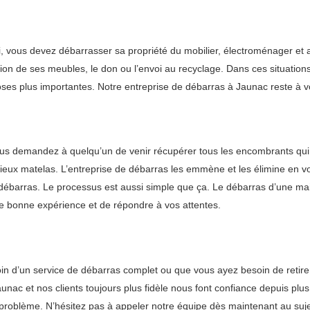
lui, vous devez débarrasser sa propriété du mobilier, électroménager et
ion de ses meubles, le don ou l’envoi au recyclage. Dans ces situation
ses plus importantes. Notre entreprise de débarras à Jaunac reste à v
ous demandez à quelqu’un de venir récupérer tous les encombrants qui
vieux matelas. L’entreprise de débarras les emmène et les élimine en vo
 de débarras. Le processus est aussi simple que ça. Le débarras d’une m
une bonne expérience et de répondre à vos attentes.
 d’un service de débarras complet ou que vous ayez besoin de retirer 
c et nos clients toujours plus fidèle nous font confiance depuis plus d
problème. N’hésitez pas à appeler notre équipe dès maintenant au suj