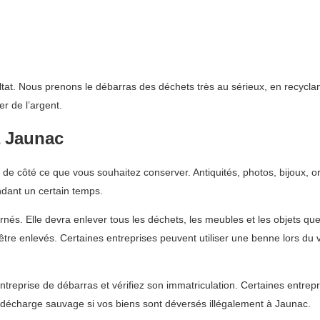
ltat. Nous prenons le débarras des déchets très au sérieux, en recycla
r de l’argent.
à Jaunac
e côté ce que vous souhaitez conserver. Antiquités, photos, bijoux, o
ndant un certain temps.
rnés. Elle devra enlever tous les déchets, les meubles et les objets q
t être enlevés. Certaines entreprises peuvent utiliser une benne lors 
ntreprise de débarras et vérifiez son immatriculation. Certaines entre
décharge sauvage si vos biens sont déversés illégalement à Jaunac.