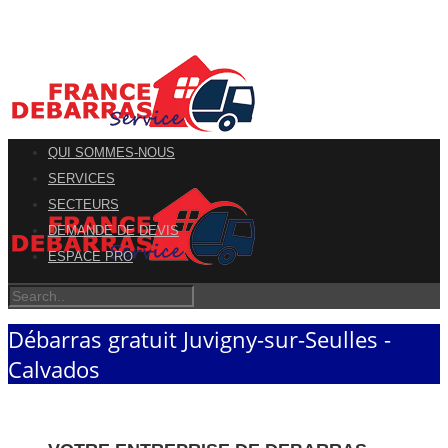
QUI SOMMES-NOUS
SERVICES
SECTEURS
DEMANDE DE DEVIS
ESPACE PRO
Débarras gratuit Juvigny-sur-Seulles -
Calvados