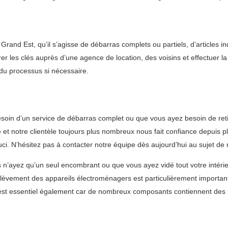
nd Est, qu’il s’agisse de débarras complets ou partiels, d’articles i
er les clés auprès d’une agence de location, des voisins et effectuer la 
 du processus si nécessaire.
oin d’un service de débarras complet ou que vous ayez besoin de retir
 notre clientèle toujours plus nombreux nous fait confiance depuis plu
uci. N’hésitez pas à contacter notre équipe dès aujourd’hui au sujet d
n’ayez qu’un seul encombrant ou que vous ayez vidé tout votre intérie
L’enlèvement des appareils électroménagers est particulièrement importa
es est essentiel également car de nombreux composants contiennent des