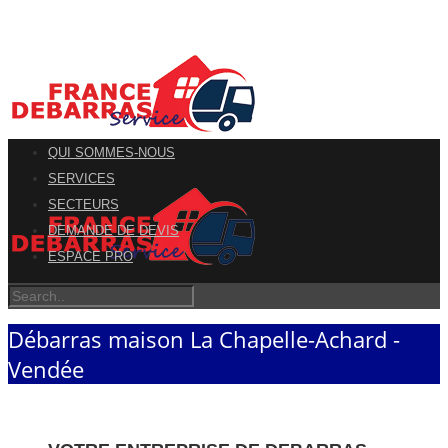
QUI SOMMES-NOUS
SERVICES
SECTEURS
DEMANDE DE DEVIS
ESPACE PRO
Débarras maison La Chapelle-Achard -
Vendée