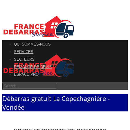
QUI SOMMES-NOUS
SERVICES
SECTEURS
DEMANDE DE DEVIS
ESPACE PRO
Débarras gratuit La Copechagnière -
Vendée