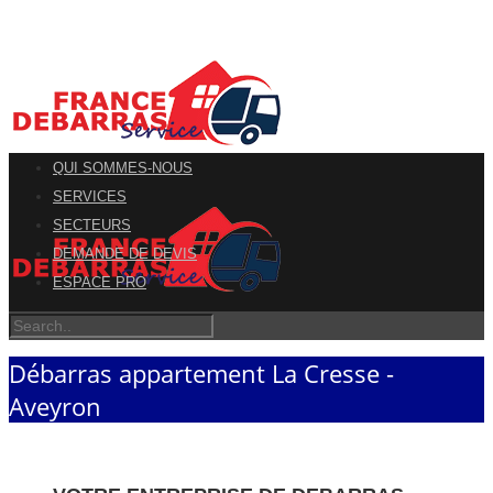
QUI SOMMES-NOUS
SERVICES
SECTEURS
DEMANDE DE DEVIS
ESPACE PRO
Débarras appartement La Cresse -
Aveyron