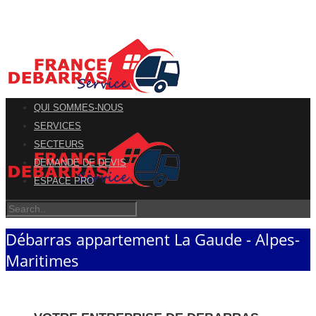
QUI SOMMES-NOUS
SERVICES
SECTEURS
DEMANDE DE DEVIS
ESPACE PRO
Débarras appartement La Gaude - Alpes-
Maritimes