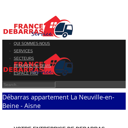
QUI SOMMES-NOUS
SERVICES
SECTEURS
DEMANDE DE DEVIS
ESPACE PRO
Débarras appartement La Neuville-en-
Beine - Aisne