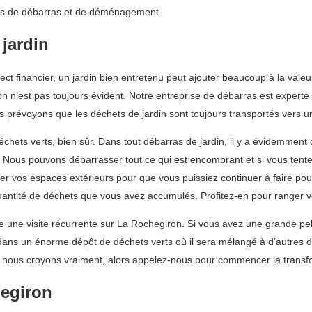
vices de débarras et de déménagement.
 jardin
pect financier, un jardin bien entretenu peut ajouter beaucoup à la vale
n n’est pas toujours évident. Notre entreprise de débarras est experte 
prévoyons que les déchets de jardin sont toujours transportés vers un
ets verts, bien sûr. Dans tout débarras de jardin, il y a évidemment d’
i. Nous pouvons débarrasser tout ce qui est encombrant et si vous tent
r vos espaces extérieurs pour que vous puissiez continuer à faire po
uantité de déchets que vous avez accumulés. Profitez-en pour ranger vo
 une visite récurrente sur La Rochegiron. Si vous avez une grande pe
 dans un énorme dépôt de déchets verts où il sera mélangé à d’autres d
e nous croyons vraiment, alors appelez-nous pour commencer la transfo
hegiron