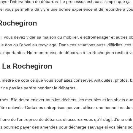
 payer l’intervention de débarras. Le processus est aussi simple que ç
onnel vous permettra de vivre une bonne expérience et de répondre à vos
Rochegiron
ui, vous devez vider sa maison du mobilier, électroménager et autres obj
le don ou l’envoi au recyclage. Dans ces situations aussi difficiles, 
 importantes. Notre entreprise de débarras à La Rochegiron reste à vo
 La Rochegiron
ettre de côté ce que vous souhaitez conserver. Antiquités, photos, bi
r ne pas les perdre pendant le débarras.
rnés. Elle devra enlever tous les déchets, les meubles et les objets q
 être enlevés. Certaines entreprises peuvent utiliser une benne lors d
one de l’entreprise de débarras et assurez-vous qu’il s’agit d’une entr
s pourriez payer des amendes pour décharge sauvage si vos biens son