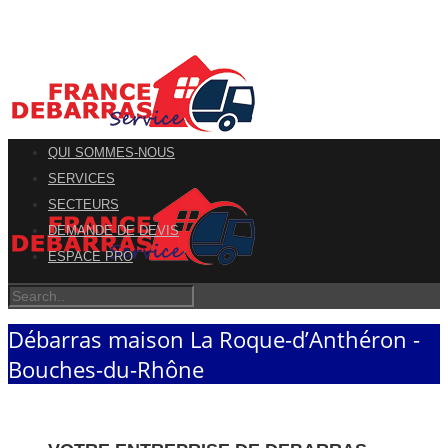
QUI SOMMES-NOUS
SERVICES
SECTEURS
DEMANDE DE DEVIS
ESPACE PRO
Débarras maison La Roque-d’Anthéron -
Bouches-du-Rhône