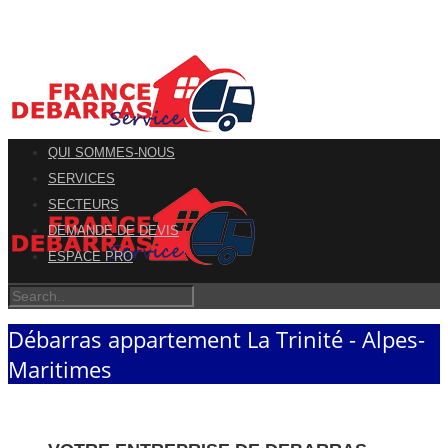
QUI SOMMES-NOUS
SERVICES
SECTEURS
DEMANDE DE DEVIS
ESPACE PRO
Débarras appartement La Trinité - Alpes-
Maritimes