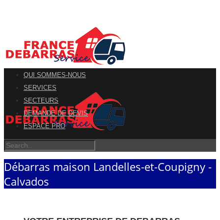
QUI SOMMES-NOUS
SERVICES
SECTEURS
DEMANDE DE DEVIS
ESPACE PRO
Débarras maison Landelles-et-Coupigny -
Calvados