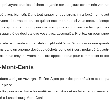
s prévoyons que les déchets de jardin sont toujours acheminés vers u
tion, bien sûr. Dans tout rangement de jardin, il y a forcément d’autre
uvons débarrasser tout ce qui est encombrant et si vous tentez désespé
s espaces extérieurs pour que vous puissiez continuer à faire pousse
a quantité de déchets que vous avez accumulés. Profitez-en pour ranger
visite récurrente sur Lanslebourg-Mont-Cenis. Si vous avez une grand
ons dans un énorme dépôt de déchets verts où il sera mélangé à d’autre
elle nous croyons vraiment, alors appelez-nous pour commencer le déb
g-Mont-Cenis
ans la région Auvergne-Rhône-Alpes pour des propriétaires et des par
ur place.
lés pour en extraire les matières premières et en faire de nouveaux art
ué à Lanslebourg-Mont-Cenis :