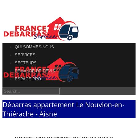
QUI SOMMES-NOUS
SERVICES
SECTEURS
DEMANDE DE DEVIS
ESPACE PRO
Débarras appartement Le Nouvion-en-
Thiérache - Aisne