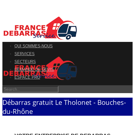
QUI SOMMES-NOUS
SERVICES
SECTEURS
DEMANDE DE DEVIS
ESPACE PRO
Débarras gratuit Le Tholonet - Bouches-
du-Rhône