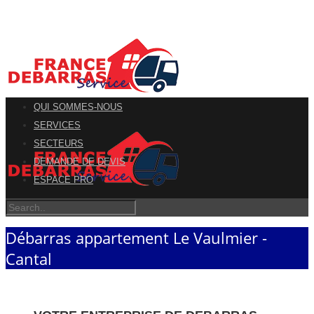
QUI SOMMES-NOUS
SERVICES
SECTEURS
DEMANDE DE DEVIS
ESPACE PRO
Débarras appartement Le Vaulmier -
Cantal