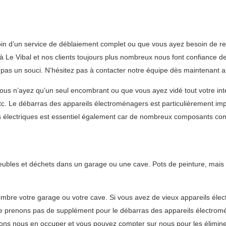
 d’un service de déblaiement complet ou que vous ayez besoin de retir
Le Vibal et nos clients toujours plus nombreux nous font confiance dep
st pas un souci. N’hésitez pas à contacter notre équipe dès maintenant
s n’ayez qu’un seul encombrant ou que vous ayez vidé tout votre intér
 etc. Le débarras des appareils électroménagers est particulièrement imp
nts électriques est essentiel également car de nombreux composants co
meubles et déchets dans un garage ou une cave. Pots de peinture, mais 
bre votre garage ou votre cave. Si vous avez de vieux appareils élec
e prenons pas de supplément pour le débarras des appareils électrom
vons nous en occuper et vous pouvez compter sur nous pour les élimin