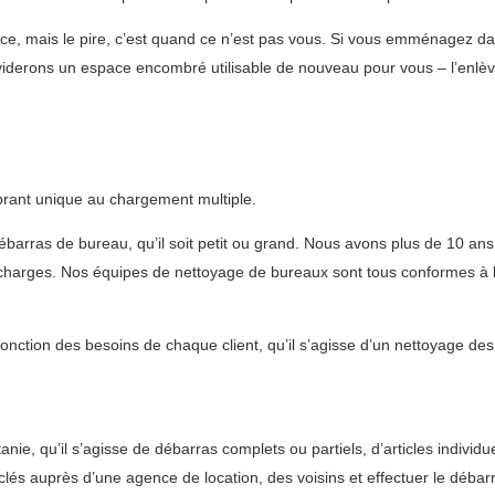
ce, mais le pire, c’est quand ce n’est pas vous. Si vous emménagez da
 viderons un espace encombré utilisable de nouveau pour vous – l’enlè
brant unique au chargement multiple.
débarras de bureau, qu’il soit petit ou grand. Nous avons plus de 10 an
décharges. Nos équipes de nettoyage de bureaux sont tous conformes à la
fonction des besoins de chaque client, qu’il s’agisse d’un nettoyage de
ie, qu’il s’agisse de débarras complets ou partiels, d’articles indivi
clés auprès d’une agence de location, des voisins et effectuer le débar