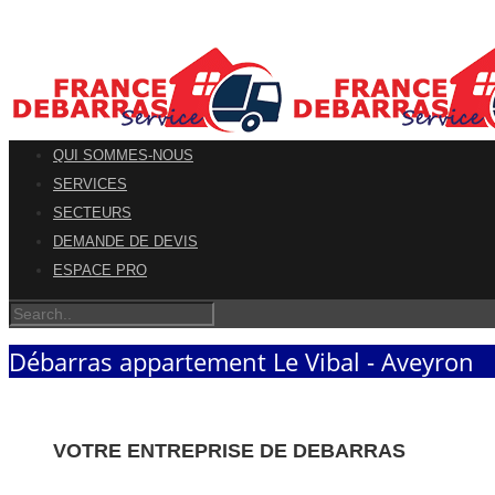
QUI SOMMES-NOUS
SERVICES
SECTEURS
DEMANDE DE DEVIS
ESPACE PRO
Débarras appartement Le Vibal - Aveyron
VOTRE ENTREPRISE DE DEBARRAS