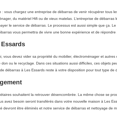
e : vous chargez une entreprise de débarras de venir récupérer tous l
ager, du matériel Hifi ou de vieux matelas. L’entreprise de débarras le
z payer le service de débarras. Le processus est aussi simple que ça.
e débarras vous permettra de vivre une bonne expérience et de répondre
 Essards
ui, vous devez vider sa propriété du mobilier, électroménager et autres 
le don ou le recyclage. Dans ces situations aussi difficiles, ces objets 
 de débarras à Les Essards reste à votre disposition pour tout type de 
agement
aires souhaitent la retrouver désencombrée. La même chose se produi
ous avez besoin seront transférés dans votre nouvelle maison à Les Essar
té devront être éliminés et notre service de débarras et nettoyage de ma