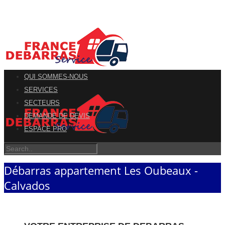
QUI SOMMES-NOUS
SERVICES
SECTEURS
DEMANDE DE DEVIS
ESPACE PRO
Débarras appartement Les Oubeaux -
Calvados