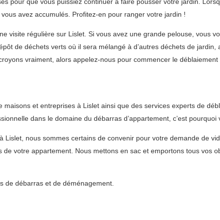
sses pour que vous puissiez continuer à faire pousser votre jardin. L
e vous avez accumulés. Profitez-en pour ranger votre jardin !
 visite régulière sur Lislet. Si vous avez une grande pelouse, vous vo
ôt de déchets verts où il sera mélangé à d’autres déchets de jardin, a
royons vraiment, alors appelez-nous pour commencer le déblaiement de
maisons et entreprises à Lislet ainsi que des services experts de déb
sionnelle dans le domaine du débarras d’appartement, c’est pourquoi vo
 à Lislet, nous sommes certains de convenir pour votre demande de v
s de votre appartement. Nous mettons en sac et emportons tous vos obj
vices de débarras et de déménagement.