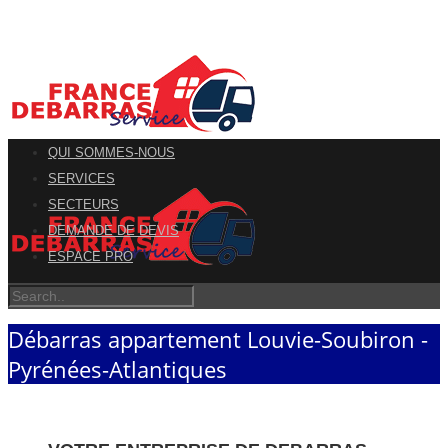
QUI SOMMES-NOUS
SERVICES
SECTEURS
DEMANDE DE DEVIS
ESPACE PRO
Débarras appartement Louvie-Soubiron -
Pyrénées-Atlantiques