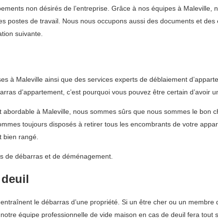
ents non désirés de l’entreprise. Grâce à nos équipes à Maleville, no
les postes de travail. Nous nous occupons aussi des documents et des
ation suivante.
s à Maleville ainsi que des services experts de déblaiement d’appartem
rras d’appartement, c’est pourquoi vous pouvez être certain d’avoir un
 et abordable à Maleville, nous sommes sûrs que nous sommes le bon 
mmes toujours disposés à retirer tous les encombrants de votre appa
t bien rangé.
vices de débarras et de déménagement.
 deuil
traînent le débarras d’une propriété. Si un être cher ou un membre de l
notre équipe professionnelle de vide maison en cas de deuil fera tout 