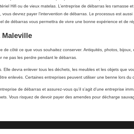
iel Hifi ou de vieux matelas. L’entreprise de débarras les ramasse et l
as, vous devrez payer l’intervention de débarras. Le processus est auss
onnel de débarras vous permettra de vivre une bonne expérience et de r
Maleville
 de côté ce que vous souhaitez conserver. Antiquités, photos, bijoux,
r ne pas les perdre pendant le débarras.
és. Elle devra enlever tous les déchets, les meubles et les objets que v
 être enlevés. Certaines entreprises peuvent utiliser une benne lors du
treprise de débarras et assurez-vous qu’il s’agit d’une entreprise imma
ets. Vous risquez de devoir payer des amendes pour décharge sauvage 