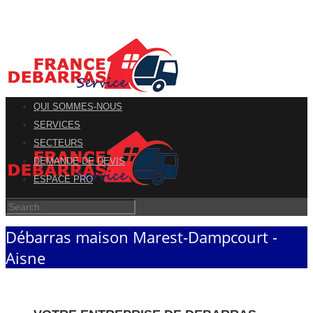
QUI SOMMES-NOUS
SERVICES
SECTEURS
DEMANDE DE DEVIS
ESPACE PRO
Débarras maison Marest-Dampcourt -
Aisne