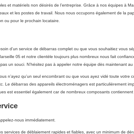
s et matériels non désirés de l’entreprise. Grâce à nos équipes à Mar
ureaux et les postes de travail. Nous nous occupons également de la p
n ou pour le prochain locataire.
soin d’un service de débarras complet ou que vous souhaitiez vous sé
seille 05 et notre clientèle toujours plus nombreux nous fait confianc
st pas un souci. N’hésitez pas à appeler notre équipe dès maintenant a
s n’ayez qu’un seul encombrant ou que vous ayez vidé toute votre cui
 etc. Le débarras des appareils électroménagers est particulièrement im
riques est essentiel également car de nombreux composants contiennent
ervice
 appelez-nous immédiatement.
s services de déblaiement rapides et fiables, avec un minimum de dér