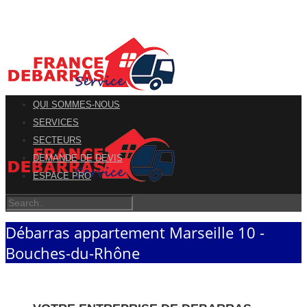
QUI SOMMES-NOUS
SERVICES
SECTEURS
DEMANDE DE DEVIS
ESPACE PRO
Débarras appartement Marseille 10 -
Bouches-du-Rhône