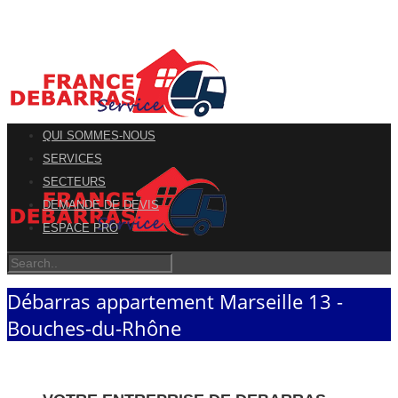
QUI SOMMES-NOUS
SERVICES
SECTEURS
DEMANDE DE DEVIS
ESPACE PRO
Débarras appartement Marseille 13 -
Bouches-du-Rhône