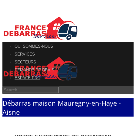
QUI SOMMES-NOUS
SERVICES
SECTEURS
DEMANDE DE DEVIS
ESPACE PRO
Débarras maison Mauregny-en-Haye -
Aisne