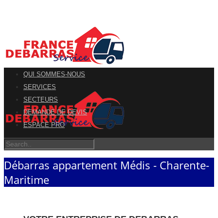
QUI SOMMES-NOUS
SERVICES
SECTEURS
DEMANDE DE DEVIS
ESPACE PRO
Débarras appartement Médis - Charente-
Maritime