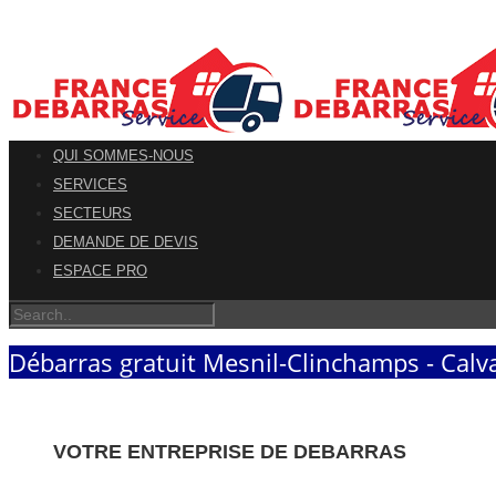
QUI SOMMES-NOUS
SERVICES
SECTEURS
DEMANDE DE DEVIS
ESPACE PRO
Débarras gratuit Mesnil-Clinchamps - Calv
VOTRE ENTREPRISE DE DEBARRAS