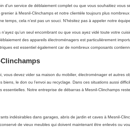
n d’un service de déblaiement complet ou que vous souhaitiez vous s
renier à Mesnil-Clinchamps et notre clientèle toujours plus nombreux 
même temps, cela n’est pas un souci. N’hésitez pas à appeler notre équ
n’ayez qu’un seul encombrant ou que vous ayez vidé toute votre cuisin
Le déblaiement des appareils électroménagers est particulièrement import
ctriques est essentiel également car de nombreux composants contienn
l-Clinchamps
lui, vous devez vider sa maison du mobilier, électroménager et autres o
s biens, le don ou l’envoi au recyclage. Dans ces situations aussi diff
 essentielles. Notre entreprise de débarras à Mesnil-Clinchamps reste 
 indésirables dans garages, abris de jardin et caves à Mesnil-Clincha
re conservé de vieux meubles qui doivent maintenant être enlevés ou vou