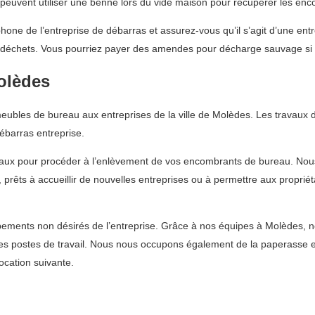
 peuvent utiliser une benne lors du vide maison pour récupérer les e
one de l’entreprise de débarras et assurez-vous qu’il s’agit d’une entr
 déchets. Vous pourriez payer des amendes pour décharge sauvage si v
olèdes
bles de bureau aux entreprises de la ville de Molèdes. Les travaux de 
barras entreprise.
reaux pour procéder à l’enlèvement de vos encombrants de bureau. Nou
, prêts à accueillir de nouvelles entreprises ou à permettre aux propr
ments non désirés de l’entreprise. Grâce à nos équipes à Molèdes, nou
les postes de travail. Nous nous occupons également de la paperasse 
ocation suivante.