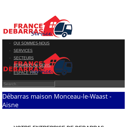
QUI SOMMES-NOUS
SERVICES
SECTEURS
DEMANDE DE DEVIS
ESPACE PRO
Débarras maison Monceau-le-Waast -
Aisne