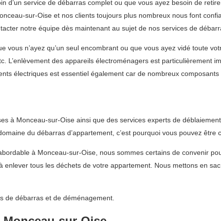
 d’un service de débarras complet ou que vous ayez besoin de retirer
ceau-sur-Oise et nos clients toujours plus nombreux nous font confia
tacter notre équipe dès maintenant au sujet de nos services de débar
ue vous n’ayez qu’un seul encombrant ou que vous ayez vidé toute votre
 etc. L’enlèvement des appareils électroménagers est particulièrement im
ents électriques est essentiel également car de nombreux composants 
es à Monceau-sur-Oise ainsi que des services experts de déblaiement 
maine du débarras d’appartement, c’est pourquoi vous pouvez être cert
et abordable à Monceau-sur-Oise, nous sommes certains de convenir p
enlever tous les déchets de votre appartement. Nous mettons en sac e
vices de débarras et de déménagement.
à Monceau-sur-Oise