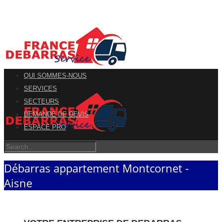
QUI SOMMES-NOUS
SERVICES
SECTEURS
DEMANDE DE DEVIS
ESPACE PRO
Débarras appartement Montcornet -
Aisne